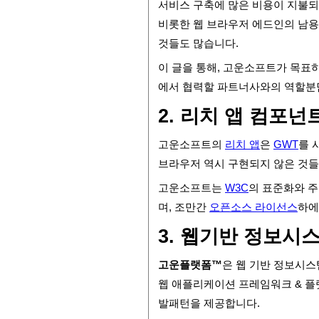
서비스 구축에 많은 비용이 지불되는
비롯한 웹 브라우저 에드인의 남용으
것들도 많습니다.
이 글을 통해, 고운소프트가 목표
에서 협력할 파트너사와의 역할분
2. 리치 앱 컴포넌
고운소프트의
리치 앱
은
GWT
를 
브라우저 역시 구현되지 않은 것들
고운소프트는
W3C
의 표준화와 
며, 조만간
오픈소스 라이선스
하에
3. 웹기반 정보시
고운플랫폼
™
은 웹 기반 정보시스템
웹 애플리케이션 프레임워크 & 플
발패턴을 제공합니다.